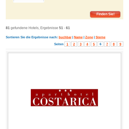
81
gefundene Hotels, Ergebnisse
51
-
61
Sortieren Sie die Ergebnisse nach:
buchbar
|
Name
|
Zone
|
Sterne
Seiten
1
2
3
4
5
6
7
8
9