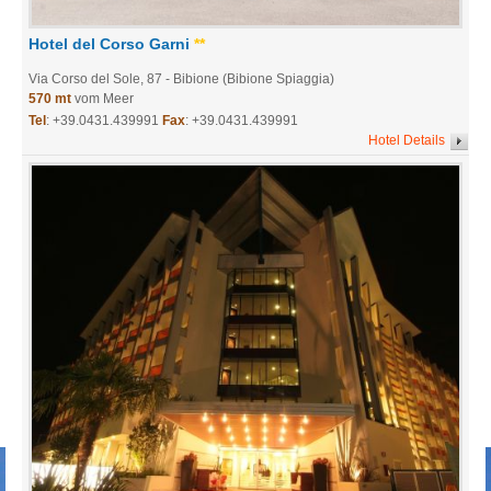
Hotel del Corso Garni
**
Via Corso del Sole, 87
- Bibione (Bibione Spiaggia)
570 mt
vom Meer
Tel
:
+39.0431.439991
Fax
: +39.0431.439991
Hotel Details