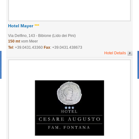
Hotel Mayer
***
Via Delfino, 143
- Bibione (Lido dei Pini)
150 mt
vom Meer
Tel
:
+39.0431.43360
Fax
: +39.0431.438673
Hotel Details