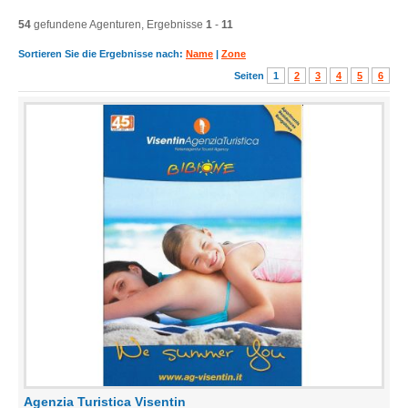
54
gefundene Agenturen, Ergebnisse
1
-
11
Sortieren Sie die Ergebnisse nach:
Name
|
Zone
Seiten
1
2
3
4
5
6
Agenzia Turistica Visentin