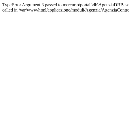
TypeError Argument 3 passed to mercurio\portali\db\AgenziaDBBase::
called in /var/www/html/applicazione/moduli/Agenzia/AgenziaControl