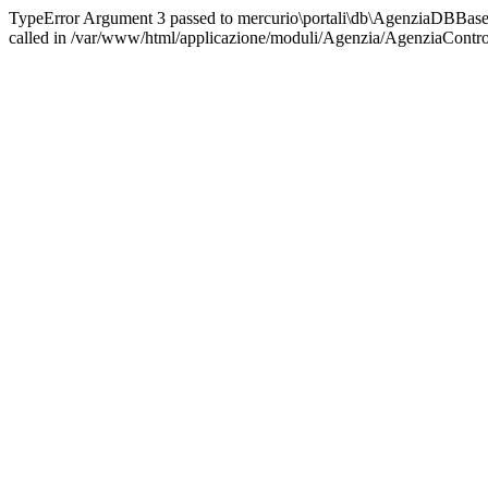
TypeError Argument 3 passed to mercurio\portali\db\AgenziaDBBase::
called in /var/www/html/applicazione/moduli/Agenzia/AgenziaControl