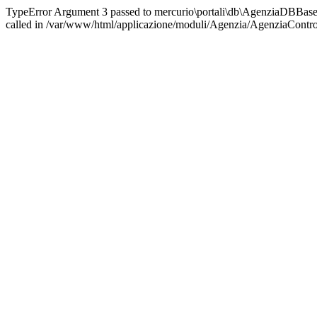
TypeError Argument 3 passed to mercurio\portali\db\AgenziaDBBase::
called in /var/www/html/applicazione/moduli/Agenzia/AgenziaControl