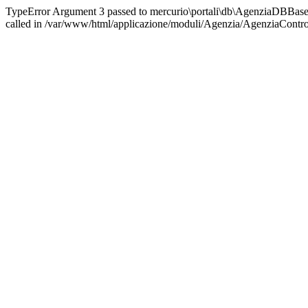
TypeError Argument 3 passed to mercurio\portali\db\AgenziaDBBase::
called in /var/www/html/applicazione/moduli/Agenzia/AgenziaControl