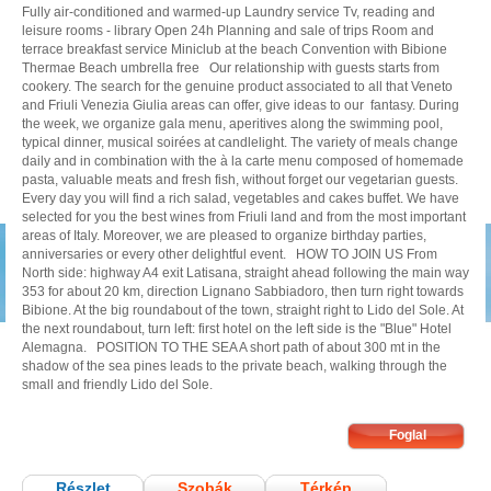
Fully air-conditioned and warmed-up Laundry service Tv, reading and
leisure rooms - library Open 24h Planning and sale of trips Room and
terrace breakfast service Miniclub at the beach Convention with Bibione
Thermae Beach umbrella free Our relationship with guests starts from
cookery. The search for the genuine product associated to all that Veneto
and Friuli Venezia Giulia areas can offer, give ideas to our fantasy. During
the week, we organize gala menu, aperitives along the swimming pool,
typical dinner, musical soirées at candlelight. The variety of meals change
daily and in combination with the à la carte menu composed of homemade
pasta, valuable meats and fresh fish, without forget our vegetarian guests.
Every day you will find a rich salad, vegetables and cakes buffet. We have
selected for you the best wines from Friuli land and from the most important
areas of Italy. Moreover, we are pleased to organize birthday parties,
anniversaries or every other delightful event. HOW TO JOIN US From
North side: highway A4 exit Latisana, straight ahead following the main way
353 for about 20 km, direction Lignano Sabbiadoro, then turn right towards
Bibione. At the big roundabout of the town, straight right to Lido del Sole. At
the next roundabout, turn left: first hotel on the left side is the "Blue" Hotel
Alemagna. POSITION TO THE SEA A short path of about 300 mt in the
shadow of the sea pines leads to the private beach, walking through the
small and friendly Lido del Sole.
Részlet
Szobák
Térkép