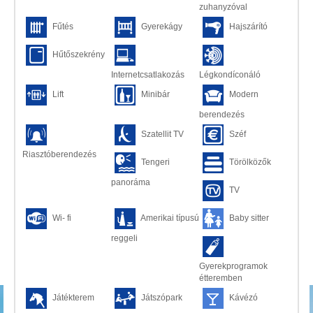
zuhanyzóval
Fűtés
Gyerekágy
Hajszárító
Hűtőszekrény
Internetcsatlakozás
Légkondíconáló
Lift
Minibár
Modern
berendezés
Szatellit TV
Széf
Riasztóberendezés
Tengeri
Törölközők
panoráma
TV
Wi- fi
Amerikai típusú
Baby sitter
reggeli
Gyerekprogramok
étteremben
Játékterem
Játszópark
Kávézó