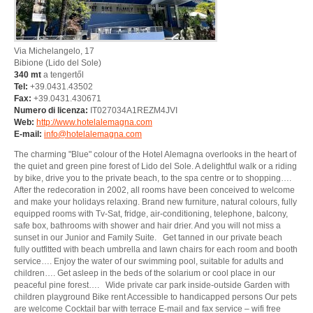
Via Michelangelo, 17
Bibione
(Lido del Sole)
340 mt
a tengertől
Tel:
+39.0431.43502
Fax:
+39.0431.430671
Numero di licenza:
IT027034A1REZM4JVI
Web:
http://www.hotelalemagna.com
E-mail:
info@hotelalemagna.com
The charming "Blue" colour of the Hotel Alemagna overlooks in the heart of
the quiet and green pine forest of Lido del Sole. A delightful walk or a riding
by bike, drive you to the private beach, to the spa centre or to shopping….
After the redecoration in 2002, all rooms have been conceived to welcome
and make your holidays relaxing. Brand new furniture, natural colours, fully
equipped rooms with Tv-Sat, fridge, air-conditioning, telephone, balcony,
safe box, bathrooms with shower and hair drier. And you will not miss a
sunset in our Junior and Family Suite. Get tanned in our private beach
fully outfitted with beach umbrella and lawn chairs for each room and booth
service…. Enjoy the water of our swimming pool, suitable for adults and
children…. Get asleep in the beds of the solarium or cool place in our
peaceful pine forest…. Wide private car park inside-outside Garden with
children playground Bike rent Accessible to handicapped persons Our pets
are welcome Cocktail bar with terrace E-mail and fax service – wifi free