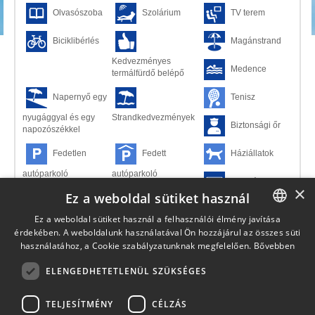
Olvasószoba
Szolárium
TV terem
Biciklibérlés
Magánstrand
Kedvezményes
Medence
termálfürdő belépő
Napernyő egy
Tenisz
nyugággyal és egy
Strandkedvezmények
Biztonsági őr
napozószékkel
Fedetlen
Fedett
Háziállatok
autóparkoló
autóparkoló
Hitelkártya
×
Ez a weboldal sütiket használ
Kisméretű
Közepes
Közös udvar
Ez a weboldal sütiket használ a felhasználói élmény javítása
állatok
méretű állatok
érdekében. A weboldalunk használatával Ön hozzájárul az összes süti
ITALIAN
Mosatás
használatához, a Cookie szabályzatunknak megfelelően.
Bővebben
ENGLISH
Saját
Tilos a
Családok
ELENGEDHETETLENÜL SZÜKSÉGES
GERMAN
használatú udvar
dohányzás
számára
TELJESÍTMÉNY
CÉLZÁS
FRENCH
Fiatalok
Főépület
Gyermekek