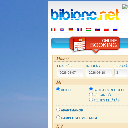
Mikor?
ÉRKEZÉS:
INDULÁS:
ÉJSZAKÁ
Mi?
HOTEL
SZOBA ÉS REGGELI
FÉLPANZIÓ
TELJES ELLÁTÁS
APARTMANOK:
CAMPEGGI E VILLAGGI
Ki?