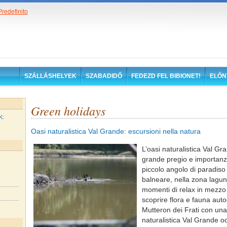
SZÁLLÁSHELYEK
SZABADIDŐ
FEDEZD FEL BIBIONET!
ELŐN
Green holidays
K:
Oasi naturalistica Val Grande: escursioni nella natura
L’oasi naturalistica Val Gr
grande pregio e importanza
piccolo angolo di paradiso 
balneare, nella zona lagun
momenti di relax in mezzo
scoprire flora e fauna aut
Mutteron dei Frati con una
naturalistica Val Grande o