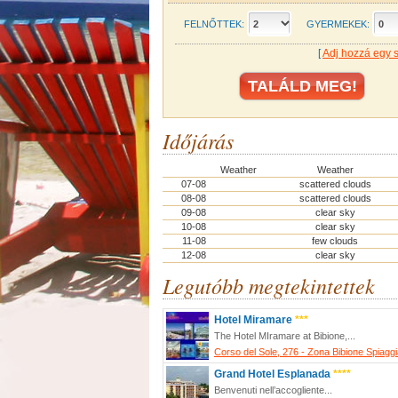
FELNŐTTEK:
GYERMEKEK:
[
Adj hozzá egy 
Időjárás
Weather
Weather
07-08
scattered clouds
08-08
scattered clouds
09-08
clear sky
10-08
clear sky
11-08
few clouds
12-08
clear sky
Legutóbb megtekintettek
Hotel Miramare
***
The Hotel MIramare at Bibione,...
Corso del Sole, 276 - Zona Bibione Spiagg
Grand Hotel Esplanada
****
Benvenuti nell’accogliente...