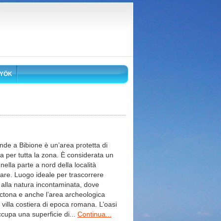
YÖK
ande a Bibione è un’area protetta di
 per tutta la zona. È considerata un
nella parte a nord della località
are. Luogo ideale per trascorrere
 alla natura incontaminata, dove
octona e anche l’area archeologica
 villa costiera di epoca romana. L’oasi
ccupa una superficie di...
Continua...