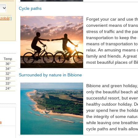
Cycle paths
szobát
]
Forget your car and use the
convenient means of transp
stress of traffic and the p
transportation to keep the 
means of transportation to
relax. An amusing means of
family and friends. A great
Temp
most beautiful places of B
36°
34°
32°
Surrounded by nature in Bibione
33°
33°
Bibione and green holiday,
24°
only the beautiful beach 
successful resort, but even 
healthy outdoor holiday. De
year spend here the holida
the integrity of some natura
ia
while leaving one breathle
cycle paths and trails allo