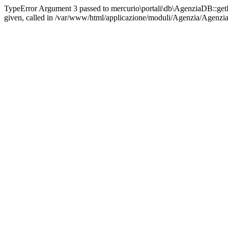
TypeError Argument 3 passed to mercurio\portali\db\AgenziaDB::get
given, called in /var/www/html/applicazione/moduli/Agenzia/Agenzia