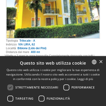
Tipologia
Trilocale - A
Indirizzo
VIA LIRA, 62
Località
Bibione (Lido dei Pini)
Distanza dal mare
400 mt
Villetta a 2 piani in zona tranquilla.Completamente rinnovata con tutti i
×
comfort, tv, free wifi, lavatrice, cassaforte, microonde, porta blindata,
Questo sito web utilizza cookie
terrazzino, aria condizionata, parcheggio coperto.Si accettano animali
piccola media taglia. Il servizio spiaggia è compreso nel prezzo.
Questo sito web utilizza i cookie per migliorare la tua esperienza di
navigazione. Utilizzando il nostro sito web acconsenti a tutti i cookie
ITALIAN
in conformità con la nostra policy per i cookie.
Leggi di più
Struttura
Foto
Prezzi
ENGLISH
Mappa
Locatore
STRETTAMENTE NECESSARI
PERFORMANCE
GERMAN
Servizi a disposizione
TARGETING
FUNZIONALITÀ
FRENCH