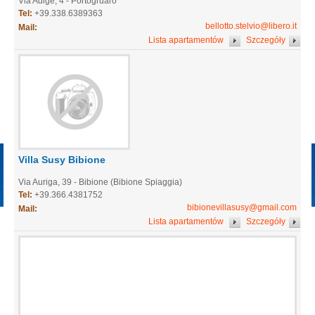
Via Adige, 4 - Portogruaro
Tel:
+39.338.6389363
bellotto.stelvio@libero.it
Mail:
Lista apartamentów
Szczegóły
Villa Susy Bibione
Via Auriga, 39 - Bibione (Bibione Spiaggia)
Tel:
+39.366.4381752
bibionevillasusy@gmail.com
Mail:
Lista apartamentów
Szczegóły