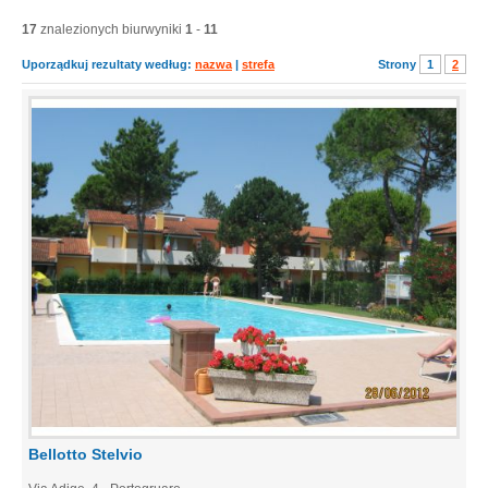
17
znalezionych biurwyniki
1
-
11
Uporządkuj rezultaty według:
nazwa
|
strefa
Strony
1
2
Bellotto Stelvio