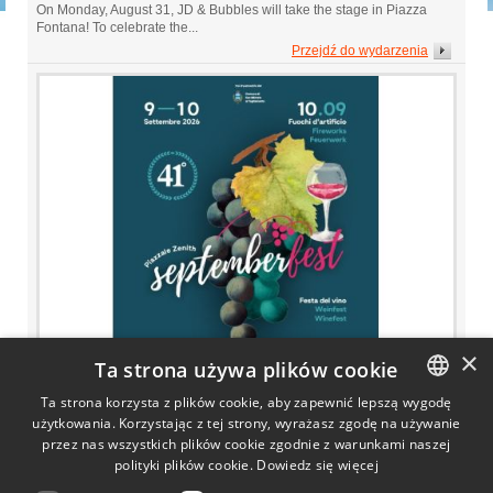
On Monday, August 31, JD & Bubbles will take the stage in Piazza
Fontana! To celebrate the...
Przejdź do wydarzenia
×
Ta strona używa plików cookie
Ta strona korzysta z plików cookie, aby zapewnić lepszą wygodę
użytkowania. Korzystając z tej strony, wyrażasz zgodę na używanie
ITALIAN
Od09.09.2026 do10.09.2026
Septemberfest 2026
przez nas wszystkich plików cookie zgodnie z warunkami naszej
ENGLISH
polityki plików cookie.
Dowiedz się więcej
Food and wine (Piazzale Zenith e Via della Luna)