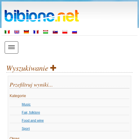
Wyszukiwanie
Przefiltruj wyniki...
Kategorie
Music
Fair, folklore
Food and wine
Sport
Okres