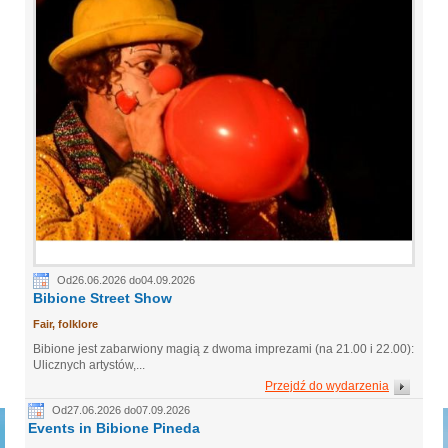
Od26.06.2026 do04.09.2026
Bibione Street Show
Fair, folklore
Bibione jest zabarwiony magią z dwoma imprezami (na 21.00 i 22.00):
Ulicznych artystów,...
Przejdź do wydarzenia
Od27.06.2026 do07.09.2026
Events in Bibione Pineda