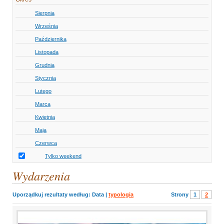
Sierpnia
Września
Października
Listopada
Grudnia
Stycznia
Lutego
Marca
Kwietnia
Maja
Czerwca
Tylko weekend
Wydarzenia
Uporządkuj rezultaty według:
Data
|
typologia
Strony
1
2