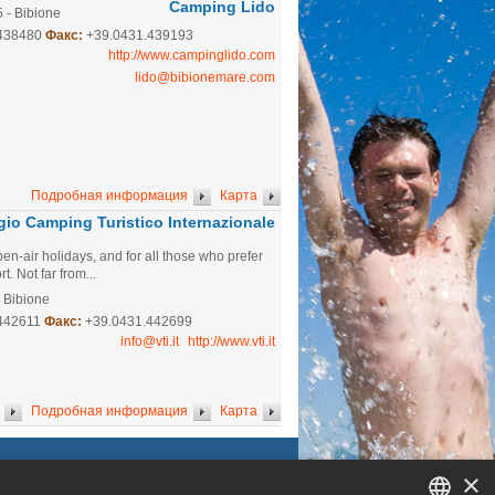
Camping Lido
5 - Bibione
.438480
Факс:
+39.0431.439193
http://www.campinglido.com
lido@bibionemare.com
Подробная информация
Карта
ggio Camping Turistico Internazionale
pen-air holidays, and for all those who prefer
t. Not far from...
- Bibione
442611
Факс:
+39.0431.442699
info@vti.it
http://www.vti.it
Подробная информация
Карта
×
I BIBIONE
ПОЛЬЗА