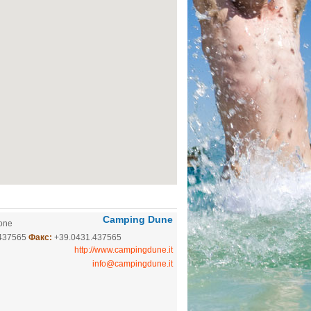
Camping Dune
ione
.437565
Факс:
+39.0431.437565
http://www.campingdune.it
info@campingdune.it