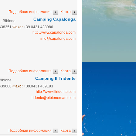
Подробная информация
Карта
Camping Capalonga
 - Bibione
.438351
Факс:
+39.0431.438986
http://www.capalonga.com
info@capalonga.com
Подробная информация
Карта
Camping Il Tridente
Bibione
.439600
Факс:
+39.0431.439193
http://www.iltridente.com
tridente@bibionemare.com
Подробная информация
Карта