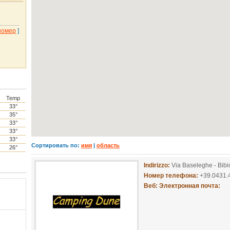
номер
]
Temp
33°
35°
33°
33°
33°
Сортировать по:
имя
|
область
26°
Indirizzo:
Via Baseleghe - Bib
Номер телефона:
+39.0431
Веб:
Электронная почта: