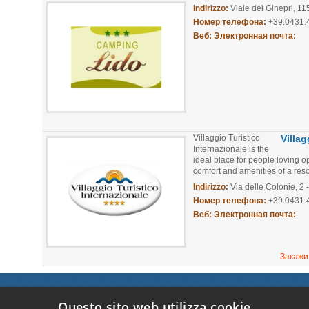
Indirizzo:
Viale dei Ginepri, 11
Номер телефона:
+39.0431
Веб:
Электронная почта:
Villaggio Turistico
Villa
Internazionale is the
ideal place for people loving o
comfort and amenities of a resor
Indirizzo:
Via delle Colonie, 2 
Номер телефона:
+39.0431.
Веб:
Электронная почта:
Закажи
ЕНИЕ
ДОМА НА ПРОДАЖУ
ПОСМОТРЕТЬ И
SCOPR
Questo sito web utilizza cookie