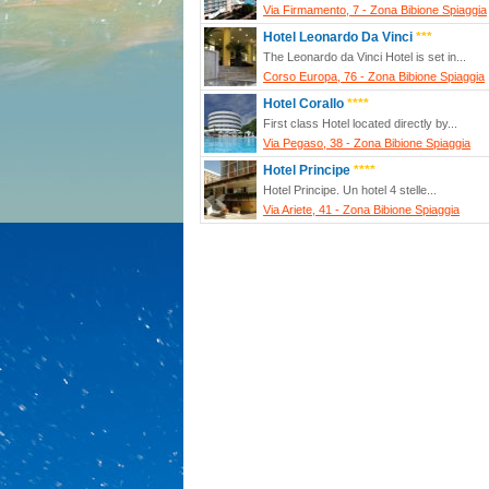
Via Firmamento, 7 - Zona Bibione Spiaggia
Hotel Leonardo Da Vinci
***
The Leonardo da Vinci Hotel is set in...
Corso Europa, 76 - Zona Bibione Spiaggia
Hotel Corallo
****
First class Hotel located directly by...
Via Pegaso, 38 - Zona Bibione Spiaggia
Hotel Principe
****
Hotel Principe. Un hotel 4 stelle...
Via Ariete, 41 - Zona Bibione Spiaggia