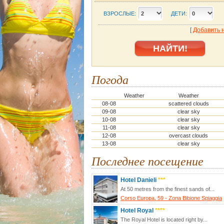
ВЗРОСЛЫЕ:
ДЕТИ:
[
Добавить 
Погода
Weather
Weather
08-08
scattered clouds
09-08
clear sky
10-08
clear sky
11-08
clear sky
12-08
overcast clouds
13-08
clear sky
Последнее посещение
Hotel Danieli
***
At 50 metres from the finest sands of...
Corso Europa, 59 - Zona Bibione Spiaggia
Hotel Royal
****
The Royal Hotel is located right by...